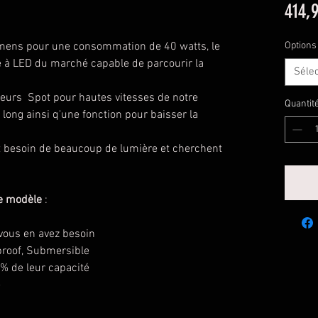
414,
mens pour une consommation de 40 watts, le
Options
re à LED du marché capable de parcourir la
Séle
cteurs Spot pour hautes vitesses de notre
Quantit
long ainsi q'une fonction pour baisser la
nt besoin de beaucoup de lumière et cherchent
ce modèle
:
 vous en avez besoin
proof, Submersible
% de leur capacité
e