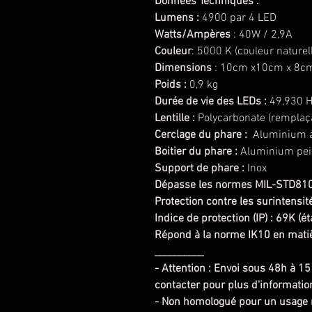
Données Techniques :
Lumens :
4900 par 4 LED
Watts/Ampères
: 40W / 2,9A
Couleur
: 5000 K (couleur naturel
Dimensions
: 10cm x10cm x 8c
Poids :
0,9 kg
Durée de vie des LEDs :
49,930 H
Lentille :
Polycarbonate (remplaç
Cerclage du phare :
Aluminium 
Boitier du phare :
Aluminium pei
Support de phare :
Inox
Dépasse les normes MIL-STD810G
Protection contre les surintensit
Indice de protection (IP) : 69K (
Répond à la norme IK10 en matiè
__________
- Attention : Envoi sous 48h à 15
contacter pour plus d'informatio
- Non homologué pour un usage 