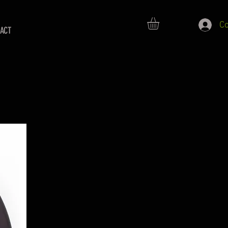
C
ACT