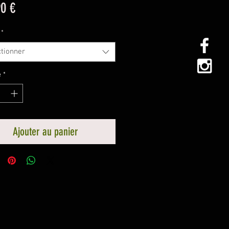
Prix
90 €
*
ctionner
é
*
Ajouter au panier