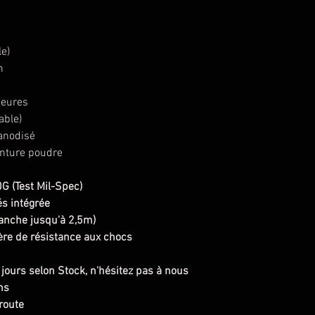
le)
m
eures
able)
anodisé
nture poudre
 (Test Mil-Spec)
és intégrée
étanche jusqu'à 2,5m)
re de résistance aux chocs
 jours selon Stock, n'hésitez pas à nous
ns
route