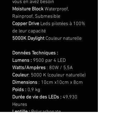
vous en avez besoin
Moisture Block
Waterproof,
Rainproof, Submesible
Copper Drive
Leds pilotées à 100%
de leur capacité
5000K Daylight
Couleur naturelle
Données Techniques :
Lumens :
9500 par 4 LED
Watts/Ampères
: 80W / 5,5A
Couleur
: 5000 K (couleur naturelle)
Dimensions
: 10cm x10cm x 8cm
Poids :
0,9 kg
Durée de vie des LEDs :
49,930
Heures
Lentille :
Polycarbonate
(remplaçable)
Cerclage du phare :
Aluminium
anodisé