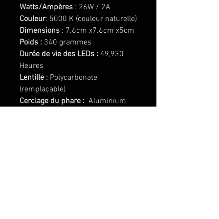
Watts/Ampères
: 26W / 2A
Couleur
: 5000 K (couleur naturelle)
Dimensions
: 7.6cm x7.6cm x5cm
Poids :
340 grammes
Durée de vie des LEDs :
49,930
Heures
Lentille :
Polycarbonate
(remplaçable)
Cerclage du phare :
Aluminium
anodisé
Boitier du phare :
Aluminium
anodisé
Support de phare :
Inox
Dépasse les normes MIL-STD810G
(Test Mil-Spec)
Protection contre les surintensités
intégrée
Indice de protection (IP) : 69K
(étanche jusqu'à 2,5m)