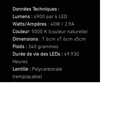
Données Techniques :
Lumens :
4900 par 4 LED
Watts/Ampères
: 40W / 2,9A
Couleur
: 5000 K (couleur naturelle)
Dimensions
: 7.6cm x7.6cm x5cm
Poids :
340 grammes
Durée de vie des LEDs :
49,930
Heures
Lentille :
Polycarbonate
(remplaçable)
Cerclage du phare :
Aluminium
anodisé
Boitier du phare :
Aluminium
peinture poudre
Support de phare :
Inox
Dépasse les normes MIL-STD810G
(Test Mil-Spec)
Protection contre les surintensités