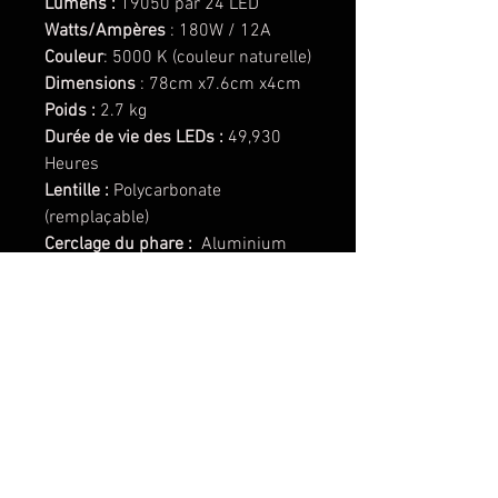
Lumens :
19050 par 24 LED
Watts/Ampères
: 180W / 12A
Couleur
: 5000 K (couleur naturelle)
Dimensions
: 78cm x7.6cm x4cm
Poids :
2.7 kg
Durée de vie des LEDs :
49,930
Heures
Lentille :
Polycarbonate
(remplaçable)
Cerclage du phare :
Aluminium
anodisé
Boitier du phare :
Aluminium
anodisé
Support de phare :
Inox
Dépasse les normes MIL-STD810G
(Test Mil-Spec)
Protection contre les surintensités
intégrée
Indice de protection (IP) : 69K