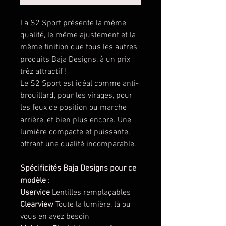
La S2 Sport présente la même
qualité, le même ajustement et la
même finition que tous les autres
produits Baja Designs, à un prix
trèz attractif !
Le S2 Sport est idéal comme anti-
brouillard, pour les virages, pour
les feux de position ou marche
arrière, et bien plus encore. Une
lumière compacte et puissante,
offrant une qualité incomparable.
__________
Spécificités Baja Designs pour ce
modèle
:
Uservice
Lentilles remplaçables
Clearview
Toute la lumière, là ou
vous en avez besoin