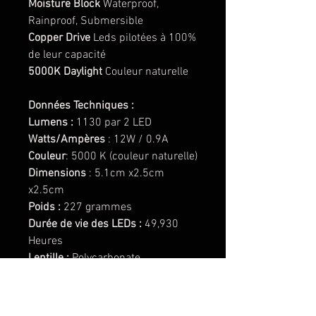
Moisture Block
Waterproof,
Rainproof, Submersible
Copper Drive
Leds pilotées à 100%
de leur capacité
5000K Daylight
Couleur naturelle
Données Techniques :
Lumens :
1130 par 2 LED
Watts/Ampères
: 12W / 0.9A
Couleur
: 5000 K (couleur naturelle)
Dimensions
: 5.1cm x2.5cm
x2.5cm
Poids :
227 grammes
Durée de vie des LEDs :
49,930
Heures
Lentille :
Polycarbonate
(remplaçable)
Cerclage du phare :
Aluminium
anodisé