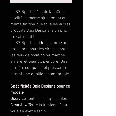
La S2 Sport présente la même
qualité, le même ajustement et la
même finition que tous les autres
produits Baja Designs, à un prix
trèz attractif !
Le S2 Sport est idéal comme anti-
brouillard, pour les virages, pour
les feux de position ou marche
arrière, et bien plus encore. Une
lumière compacte et puissante,
offrant une qualité incomparable.
__________
Spécificités Baja Designs pour ce
modèle
:
Uservice
Lentilles remplaçables
Clearview
Toute la lumière, là ou
vous en avez besoin