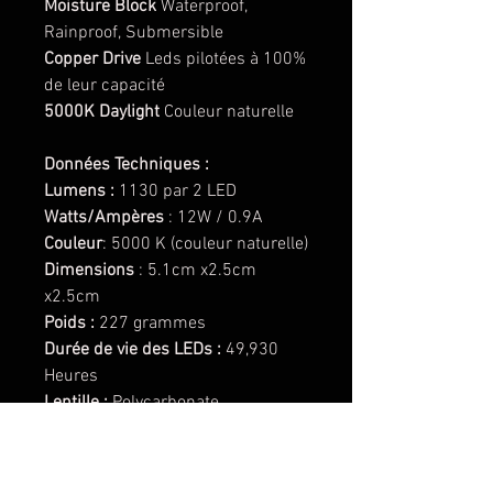
Moisture Block
Waterproof,
Rainproof, Submersible
Copper Drive
Leds pilotées à 100%
de leur capacité
5000K Daylight
Couleur naturelle
Données Techniques :
Lumens :
1130 par 2 LED
Watts/Ampères
: 12W / 0.9A
Couleur
: 5000 K (couleur naturelle)
Dimensions
: 5.1cm x2.5cm
x2.5cm
Poids :
227 grammes
Durée de vie des LEDs :
49,930
Heures
Lentille :
Polycarbonate
(remplaçable)
Cerclage du phare :
Aluminium
anodisé