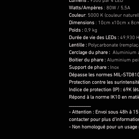
Lumens :
9500 par 4 LED
Watts/Ampères
: 80W / 5,5A
Couleur
: 5000 K (couleur naturel
Dimensions
: 10cm x10cm x 8c
Poids :
0,9 kg
Durée de vie des LEDs :
49,930 H
Lentille :
Polycarbonate (remplaç
Cerclage du phare :
Aluminium 
Boitier du phare :
Aluminium pei
Support de phare :
Inox
Dépasse les normes MIL-STD810G
Protection contre les surintensit
Indice de protection (IP) : 69K (
Répond à la norme IK10 en matiè
__________
- Attention : Envoi sous 48h à 15
contacter pour plus d'informatio
- Non homologué pour un usage 