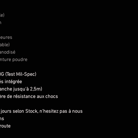
le)
m
eures
able)
anodisé
nture poudre
 (Test Mil-Spec)
és intégrée
étanche jusqu'à 2,5m)
re de résistance aux chocs
 jours selon Stock, n'hesitez pas à nous
ns
route