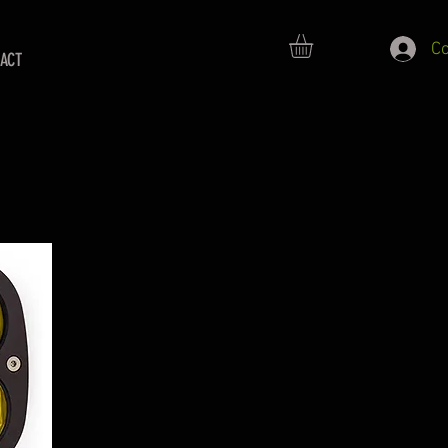
C
ACT