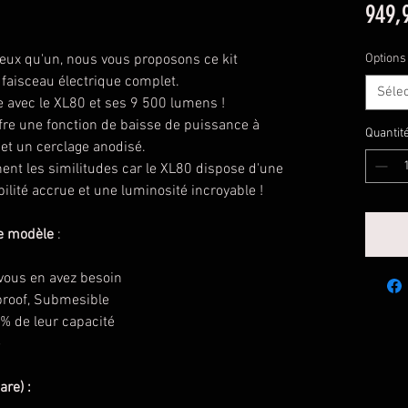
949,
eux qu'un, nous vous proposons ce kit
Options
faisceau électrique complet.
Séle
 avec le XL80 et ses 9 500 lumens !
fre une fonction de baisse de puissance à
Quantit
 et un cerclage anodisé.
nent les similitudes car le XL80 dispose d'une
ilité accrue et une luminosité incroyable !
ce modèle
:
 vous en avez besoin
proof, Submesible
% de leur capacité
e
re) :