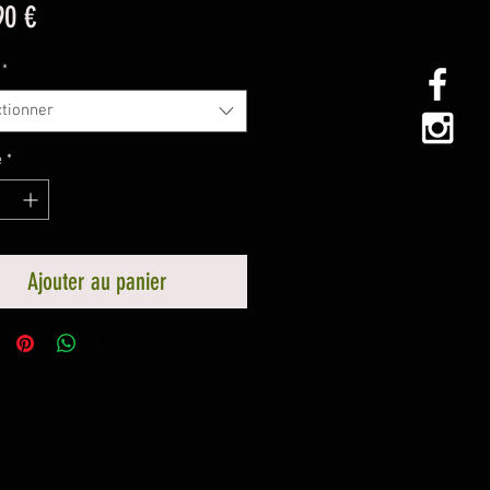
Prix
90 €
*
ctionner
é
*
Ajouter au panier