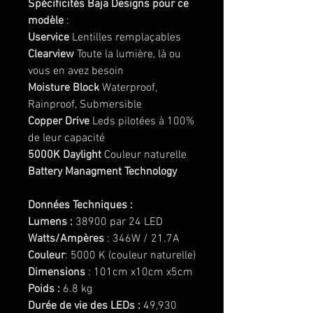
Spécificités Baja Designs pour ce
modèle
:
Uservice
Lentilles remplaçables
Clearview
Toute la lumière, là ou
vous en avez besoin
Moisture Block
Waterproof,
Rainproof, Submersible
Copper Drive
Leds pilotées à 100%
de leur capacité
5000K Daylight
Couleur naturelle
Battery Managment Technology
Données Techniques :
Lumens :
38900 par 24 LED
Watts/Ampères
: 346W / 21.7A
Couleur
: 5000 K (couleur naturelle)
Dimensions
: 101cm x10cm x5cm
Poids :
6.8 kg
Durée de vie des LEDs :
49,930