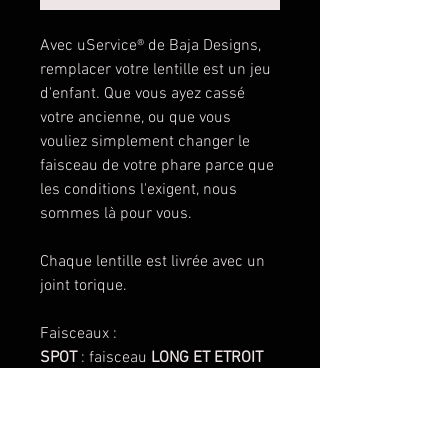
Avec uService® de Baja Designs,
remplacer votre lentille est un jeu
d'enfant. Que vous ayez cassé
votre ancienne, ou que vous
vouliez simplement changer le
faisceau de votre phare parce que
les conditions l'exigent, nous
sommes là pour vous.
Chaque lentille est livrée avec un
joint torique.
Faisceaux :
SPOT
: faisceau
LONG ET ETROIT
DRIVING COMBO
: Faisceau
MIXTE,
LONG ET LARGE
WIDE CORNERING
: faisceau