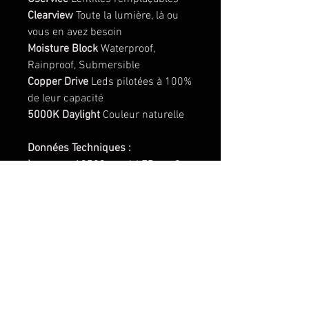
Clearview
Toute la lumière, là ou
vous en avez besoin
Moisture Block
Waterproof,
Rainproof, Submersible
Copper Drive
Leds pilotées à 100%
de leur capacité
5000K Daylight
Couleur naturelle
Données Techniques :
Lumens :
10500 par 4 LEDs et 2
puces Laser
Watts/Ampères
: 110W / 8A
Couleur
: 5000 K (couleur naturelle)
Durée de vie des LEDs :
49,930
Heures
Lentille :
Polycarbonate
(remplaçable)
Cerclage du phare :
Peinture