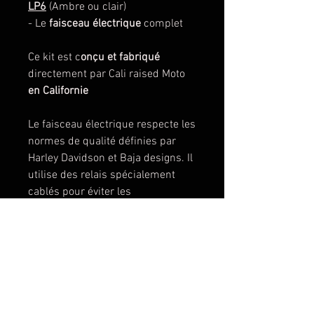
LP6
(Ambre ou clair)
- Le
faisceau électrique
complet
Ce kit est c
onçu et fabriqué
directement par Cali raised Moto
en Californie
Le faisceau électrique respecte les
normes de qualité définies par
Harley Davidson et Baja designs. Il
utilise des relais spécialement
cablés pour éviter les
surconsommation électriques
inutiles et permet ainsi d'avoir les
3 fonctions distinctes des phares
LP6 :
Eclairage diurne (rétroéclairage
ambre)
Code