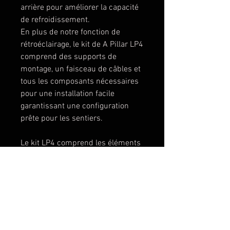
arrière pour améliorer la capacité
de refroidissement.
En plus de notre fonction de
rétroéclairage, le kit de A Pillar LP4
comprend des supports de
montage, un faisceau de câbles et
tous les composants nécessaires
pour une installation facile
garantissant une configuration
prête pour les sentiers.
Le kit LP4 comprend les éléments
suivants :
(1) Paire de LP4
(1) Faisceau de câbles
(2) Support de montage
Tout le matériel nécessaire