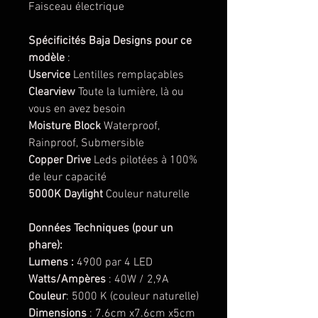
Faisceau électrique
Spécificités Baja Designs pour ce
modèle
:
Uservice
Lentilles remplaçables
Clearview
Toute la lumière, là ou
vous en avez besoin
Moisture Block
Waterproof,
Rainproof, Submersible
Copper Drive
Leds pilotées à 100%
de leur capacité
5000K Daylight
Couleur naturelle
Données Techniques (pour un
phare):
Lumens :
4900 par 4 LED
Watts/Ampères
: 40W / 2,9A
Couleur
: 5000 K (couleur naturelle)
Dimensions
: 7.6cm x7.6cm x5cm