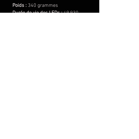
Poids :
340 grammes
Durée de vie des LEDs :
49,930
Heures
Lentille :
Polycarbonate
(remplaçable)
Cerclage du phare :
Aluminium
anodisé
Boitier du phare :
Aluminium
peinture poudre
Support de phare :
Inox
Dépasse les normes MIL-STD810G
(Test Mil-Spec)
Protection contre les surintensités
intégrée
Indice de protection (IP) : 69K
(étanche jusqu'à 2,5m)
Répond à la norme IK10 en
matière de résistance aux chocs