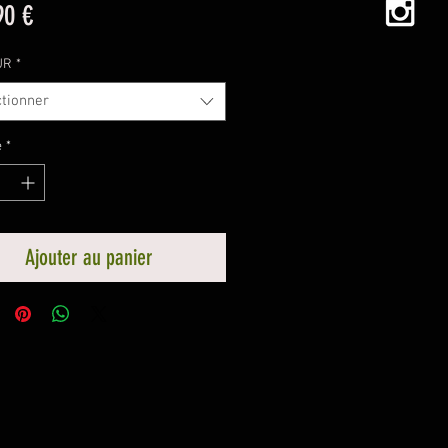
Prix
90 €
UR
*
ctionner
é
*
Ajouter au panier